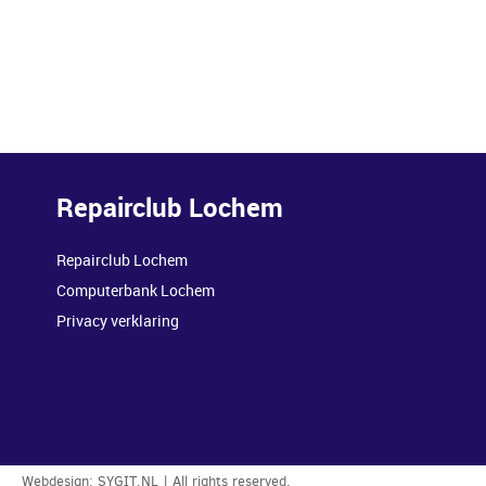
Repairclub Lochem
Repairclub Lochem
Computerbank Lochem
Privacy verklaring
Webdesign:
SYGIT.NL
| All rights reserved.