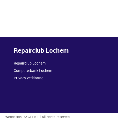
Repairclub Lochem
Repairclub Lochem
Computerbank Lochem
Privacy verklaring
Webdesign:
SYGIT.NL
| All rights reserved.